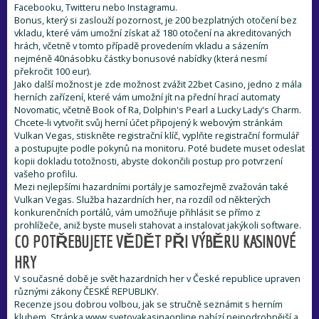
Facebooku, Twitteru nebo Instagramu.
Bonus, který si zaslouží pozornost, je 200 bezplatných otočení bez
vkladu, které vám umožní získat až 180 otočení na akreditovaných
hrách, včetně v tomto případě provedením vkladu a sázením
nejméně 40násobku částky bonusové nabídky (která nesmí
překročit 100 eur).
Jako další možnost je zde možnost zvážit 22bet Casino, jedno z mála
herních zařízení, které vám umožní jít na přední hrací automaty
Novomatic, včetně Book of Ra, Dolphin's Pearl a Lucky Lady's Charm.
Chcete-li vytvořit svůj herní účet připojený k webovým stránkám
Vulkan Vegas, stiskněte registrační klíč, vyplňte registrační formulář
a postupujte podle pokynů na monitoru. Poté budete muset odeslat
kopii dokladu totožnosti, abyste dokončili postup pro potvrzení
vašeho profilu.
Mezi nejlepšími hazardními portály je samozřejmě zvažován také
Vulkan Vegas. Služba hazardních her, na rozdíl od některých
konkurenčních portálů, vám umožňuje přihlásit se přímo z
prohlížeče, aniž byste museli stahovat a instalovat jakýkoli software.
CO POTŘEBUJETE VĚDĚT PŘI VÝBĚRU KASINOVÉ
HRY
V současné době je svět hazardních her v České republice upraven
různými zákony ČESKÉ REPUBLIKY.
Recenze jsou dobrou volbou, jak se stručně seznámit s herním
klubem. Stránka www.svetovakasinaonline nabízí nejpodrobnější a