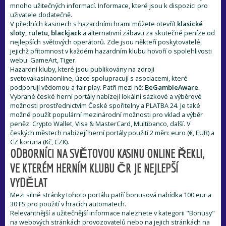
mnoho užitečných informací. Informace, které jsou k dispozici pro
uživatele dodatečně.
V předních kasinech s hazardními hrami můžete otevřít
klasické
sloty, ruletu, blackjack
a alternativní zábavu za skutečné peníze od
nejlepších světových operátorů. Zde jsou někteří poskytovatelé,
jejichž přítomnost v každém hazardním klubu hovoří o spolehlivosti
webu: GameArt, Tiger.
Hazardní kluby, které jsou publikovány na zdroji
svetovakasinaonline, úzce spolupracují s asociacemi, které
podporují vědomou a fair play. Patří mezi ně:
BeGambleAware
.
Vybrané české herní portály nabízejí lokální sázkové a výběrové
možnosti prostřednictvím České spořitelny a PLATBA 24. Je také
možné použít populární mezinárodní možnosti pro vklad a výběr
peněz: Crypto Wallet, Visa & MasterCard, Multibanco, další. V
českých městech nabízejí herní portály použití 2 měn: euro (€, EUR) a
CZ koruna (Kč, CZK).
ODBORNÍCI NA SVĚTOVOU KASINU ONLINE ŘEKLI,
VE KTERÉM HERNÍM KLUBU ČR JE NEJLEPŠÍ
VYDĚLAT
Mezi silné stránky tohoto portálu patří bonusová nabídka 100 eur a
30 FS pro použití v hracích automatech.
Relevantnější a užitečnější informace naleznete v kategorii "Bonusy"
na webových stránkách provozovatelů nebo na jejich stránkách na