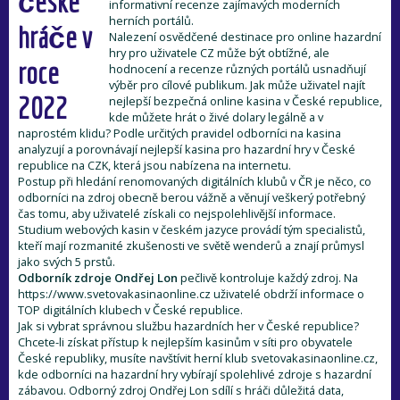
české
informativní recenze zajímavých moderních
Predaj vozidiel
herních portálů.
hráče v
Nalezení osvědčené destinace pro online hazardní
hry pro uživatele CZ může být obtížné, ale
roce
hodnocení a recenze různých portálů usnadňují
Servis
výběr pro cílové publikum. Jak může uživatel najít
2022
nejlepší bezpečná online kasina v České republice,
kde můžete hrát o živé dolary legálně a v
naprostém klidu? Podle určitých pravidel odborníci na kasina
Predajn ND
analyzují a porovnávají nejlepší kasina pro hazardní hry v České
republice na CZK, která jsou nabízena na internetu.
Postup při hledání renomovaných digitálních klubů v ČR je něco, co
odborníci na zdroj obecně berou vážně a věnují veškerý potřebný
Prenájom priestorov
čas tomu, aby uživatelé získali co nejspolehlivější informace.
Studium webových kasin v českém jazyce provádí tým specialistů,
kteří mají rozmanité zkušenosti ve světě wenderů a znají průmysl
Kontakty
jako svých 5 prstů.
Odborník zdroje Ondřej Lon
pečlivě kontroluje každý zdroj. Na
https://www.svetovakasinaonline.cz uživatelé obdrží informace o
TOP digitálních klubech v České republice.
Zamestananie
Jak si vybrat správnou službu hazardních her v České republice?
Chcete-li získat přístup k nejlepším kasinům v síti pro obyvatele
České republiky, musíte navštívit herní klub svetovakasinaonline.cz,
kde odborníci na hazardní hry vybírají spolehlivé zdroje s hazardní
zábavou. Odborný zdroj Ondřej Lon sdílí s hráči důležitá data,