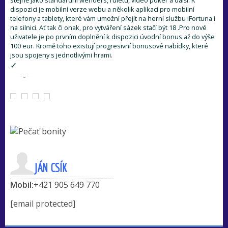
stejně jako standardní wenders, ruletu, video poker a další. K
dispozici je mobilní verze webu a několik aplikací pro mobilní
telefony a tablety, které vám umožní přejít na herní službu iFortuna i
na silnici. Ať tak či onak, pro vytváření sázek stačí být 18 .Pro nové
uživatele je po prvním doplnění k dispozici úvodní bonus až do výše
100 eur. Kromě toho existují progresivní bonusové nabídky, které
jsou spojeny s jednotlivými hrami.
JÁN CSÍK
Mobil:
+421 905 649 770
[email protected]