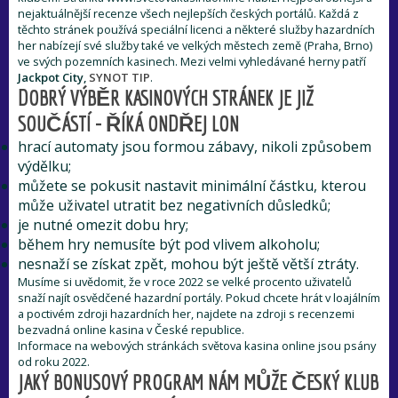
nejaktuálnější recenze všech nejlepších českých portálů. Každá z
těchto stránek používá speciální licenci a některé služby hazardních
her nabízejí své služby také ve velkých městech země (Praha, Brno)
ve svých pozemních kasinech. Mezi velmi vyhledávané herny patří
Jackpot City,
SYNOT TIP
.
DOBRÝ VÝBĚR KASINOVÝCH STRÁNEK JE JIŽ
SOUČÁSTÍ - ŘÍKÁ ONDŘEJ LON
hrací automaty jsou formou zábavy, nikoli způsobem
výdělku;
můžete se pokusit nastavit minimální částku, kterou
může uživatel utratit bez negativních důsledků;
je nutné omezit dobu hry;
během hry nemusíte být pod vlivem alkoholu;
nesnaží se získat zpět, mohou být ještě větší ztráty.
Musíme si uvědomit, že v roce 2022 se velké procento uživatelů
snaží najít osvědčené hazardní portály. Pokud chcete hrát v loajálním
a poctivém zdroji hazardních her, najdete na zdroji s recenzemi
bezvadná online kasina v České republice.
Informace na webových stránkách světova kasina online jsou psány
od roku 2022.
JAKÝ BONUSOVÝ PROGRAM NÁM MŮŽE ČESKÝ KLUB