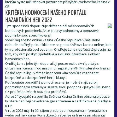
kterým byste měli věnovat pozornost při výběru webového kasina v
ČR.
KRITÉRIA HODNOCENÍ NAŠEHO PORTÁLU
HAZARDNÍCH HER 2022
Tým specialistů doporučuje držet se dál od abnormálních
bonusových podmínek. Akce jsou vyhodnoceny a bonusové
podmínky jsou specifikovány!
Výběr nejlepšího online kasina v České republice v naší době
nebude obtížný, pokud kliknete na portál Světova kasina online, kde
tým profesionálů pod vedením Ondřeje Lona nepřetržitě pracuje na
tom, aby vám poskytl spolehlivé a aktuální informace z oblasti
hazardních her.
Ondřej Lon a jeho tým doporučují pouze exkluzivní portály s
oficiálními licencemi od místního regulátora MF (Ministerstvo financí
České republiky). S těmito licencemi vám pomůže rozpoznat
bezpečné a zabezpečené herní kluby!
Potřebujete poradit? S pomocí recenzí je možné najít zdroj,
podmínky herní smlouvy a uživatelskou podporu v jazyce ENG nebo
CZ pro řešení všech otázek a problémů.
Adresář vývojářů na portálu Světova Kasina Online obsahuje pouze
ty, které nabízejí osvědčené
garantované a certifikované platby a
RTP
.
V roce 2022 mají hráči zájem o zobrazení seznamu informativních
webů online kasina. Koneckonců, recenze online kasin obsahují