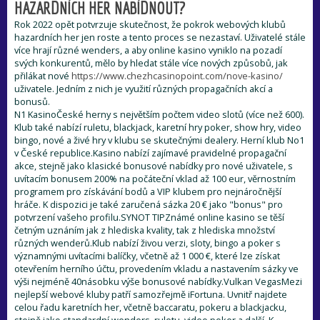
HAZARDNÍCH HER NABÍDNOUT?
Rok 2022 opět potvrzuje skutečnost, že pokrok webových klubů
hazardních her jen roste a tento proces se nezastaví. Uživatelé stále
více hrají různé wenders, a aby online kasino vyniklo na pozadí
svých konkurentů, mělo by hledat stále více nových způsobů, jak
přilákat nové
https://www.chezhcasinopoint.com/nove-kasino/
uživatele. Jedním z nich je využití různých propagačních akcí a
bonusů.
N1 KasinoČeské herny s největším počtem video slotů (více než 600).
Klub také nabízí ruletu, blackjack, karetní hry poker, show hry, video
bingo, nové a živé hry v klubu se skutečnými dealery. Herní klub No1
v České republice.Kasino nabízí zajímavé pravidelné propagační
akce, stejně jako klasické bonusové nabídky pro nové uživatele, s
uvítacím bonusem 200% na počáteční vklad až 100 eur, věrnostním
programem pro získávání bodů a VIP klubem pro nejnáročnější
hráče. K dispozici je také zaručená sázka 20 € jako "bonus" pro
potvrzení vašeho profilu.SYNOT TIPZnámé online kasino se těší
četným uznáním jak z hlediska kvality, tak z hlediska množství
různých wenderů.Klub nabízí živou verzi, sloty, bingo a poker s
významnými uvítacími balíčky, včetně až 1 000 €, které lze získat
otevřením herního účtu, provedením vkladu a nastavením sázky ve
výši nejméně 40násobku výše bonusové nabídky.Vulkan VegasMezi
nejlepší webové kluby patří samozřejmě iFortuna. Uvnitř najdete
celou řadu karetních her, včetně baccaratu, pokeru a blackjacku,