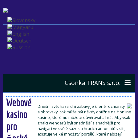
Csonka TRANS s.r.o.
Webové
Csonka TRANS
Dnešní svět hazardní zábavy je šíleně rozmanitý
kasino
a obrovský, což může být někdy obtížné najít online
kasino, kterému můžete důvěřovat a hrát. Aby však
História spoločnosti
Výkup vozidiel
znalci wenderů byli snadnější a snadnější pro
pro
navigaci ve světě sázek a hracích automatů v síti,
existuje velké množství portálů, které nabízejí